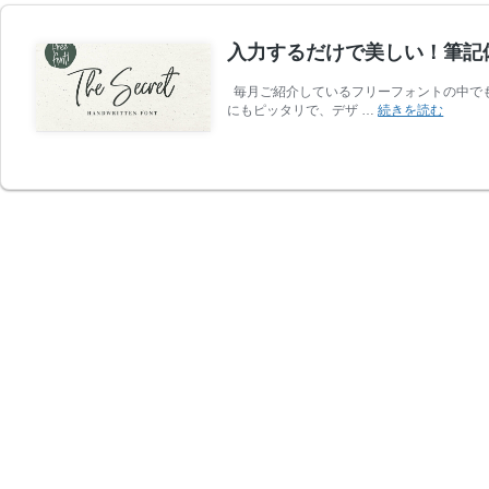
入力するだけで美しい！筆記体
毎月ご紹介しているフリーフォントの中で
入
にもピッタリで、デザ …
続きを読む
力
す
る
だ
け
で
美
し
い！
筆
記
体
フ
リ
ー
フ
ォ
ン
ト
86