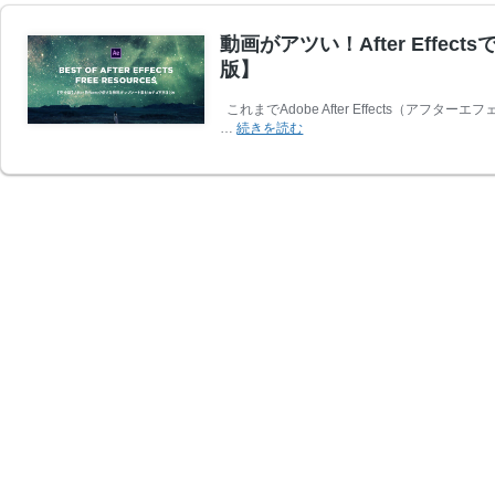
動画がアツい！After Eff
版】
これまでAdobe After Effects（
動
…
続きを読む
画
が
ア
ツ
い！
After
Effects
で
使
え
る
無
料
テ
ン
プ
レ
ー
ト