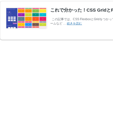
これで分かった！CSS Grid
この記事では、CSS FlexboxとGri
こ
ームなど …
続きを読む
れ
で
分
か
っ
た！
CSS
Grid
と
Flexbox
の
使
い
方
を
習
得
で
き
る