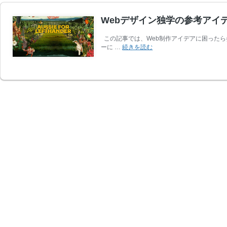
Webデザイン独学の参考アイ
この記事では、Web制作アイデアに困ったら
Web
ーに …
続きを読む
デ
ザ
イ
ン
独
学
の
参
考
ア
イ
デ
ア
に！
話
題
の
最
新
ウ