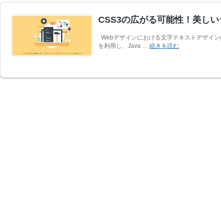
CSS3の広がる可能性！美し
Webデザインにおける文字テキストデザイン
CSS3
を利用し、Java …
続きを読む
の
広
が
る
可
能
性！
美
し
い
テ
キ
ス
ト
エ
フ
ェ
ク
ト
用