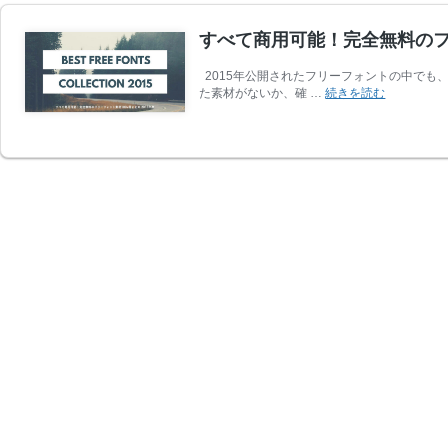
すべて商用可能！完全無料のフリ
2015年公開されたフリーフォントの中でも
す
た素材がないか、確 …
続きを読む
べ
て
商
用
可
能！
完
全
無
料
の
フ
リ
ー
フ
ォ
ン
ト
素
材