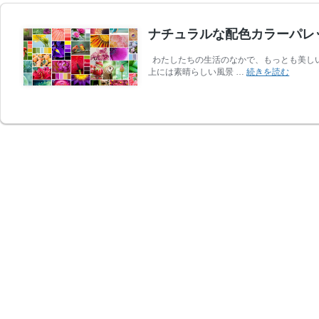
ナチュラルな配色カラーパレ
わたしたちの生活のなかで、もっとも美し
ナ
上には素晴らしい風景 …
続きを読む
チ
ュ
ラ
ル
な
配
色
カ
ラ
ー
パ
レ
ッ
ト
を
UI
デ
ザ
イ
ン