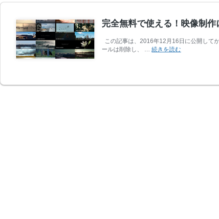
完全無料で使える！映像制作
この記事は、2016年12月16日に公開
完
ールは削除し、 …
続きを読む
全
無
料
で
使
え
る！
映
像
制
作
に
役
立
つ
フ
リ
ー
動
画