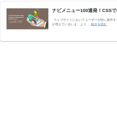
ナビメニュー100連発！CSS
ウェブサイトにおいてユーザーが特に操作す
ナ
が増えているいま、より …
続きを読む
ビ
メ
ニ
ュ
ー
100
連
発！
CSS
で
表
現
で
き
る
コ
ピ
ペ
可
能