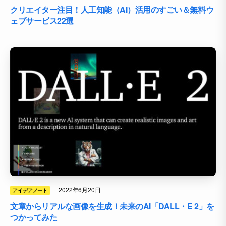
クリエイター注目！人工知能（AI）活用のすごい＆無料ウ
ェブサービス22選
·
2022年6月20日
アイデアノート
文章からリアルな画像を生成！未来のAI「DALL・E 2」を
つかってみた