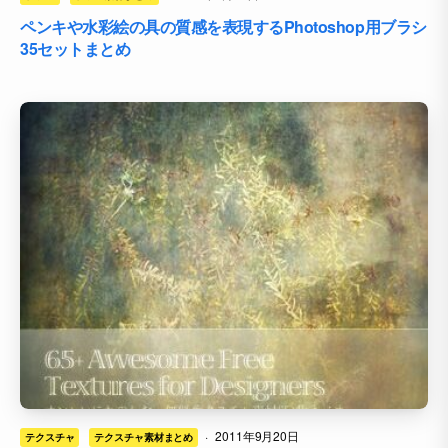
ペンキや水彩絵の具の質感を表現するPhotoshop用ブラシ
35セットまとめ
·
2011年9月20日
テクスチャ
テクスチャ素材まとめ