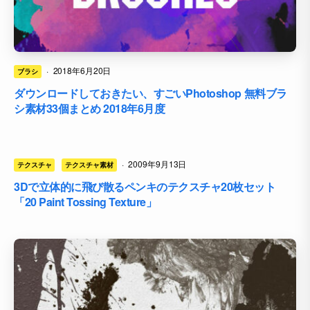
·
2018年6月20日
ブラシ
ダウンロードしておきたい、すごいPhotoshop 無料ブラ
シ素材33個まとめ 2018年6月度
·
2009年9月13日
テクスチャ
テクスチャ素材
3Dで立体的に飛び散るペンキのテクスチャ20枚セット
「20 Paint Tossing Texture」