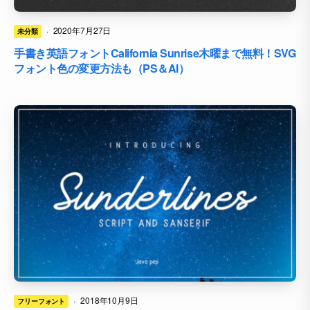
·
2020年7月27日
未分類
手書き英語フォントCalifornia Sunrise木曜まで無料！SVG
フォント色の変更方法も（PS＆AI）
·
2018年10月9日
フリーフォント