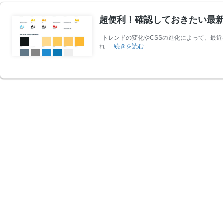
超便利！確認しておきたい最新C
トレンドの変化やCSSの進化によって、最近
超
れ …
続きを読む
便
利！
確
認
し
て
お
き
た
い
最
新
CSS
ツ
ー
ル、
リ
ソ
ー
ス