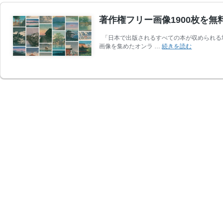
著作権フリー画像1900枚を
「日本で出版されるすべての本が収められる場
著
画像を集めたオンラ …
続きを読む
作
権
フ
リ
ー
画
像
1900
枚
を
無
料
ダ
ウ
ン
ロ
ー
ド！
国
立