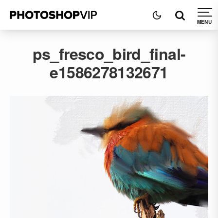
ps_fresco_bird_final-
e1586278132671