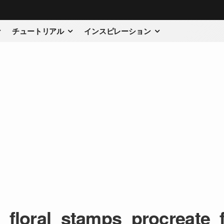
チュートリアル
インスピレーション
_floral_stamps_procreate_