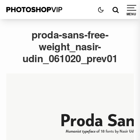
proda-sans-free-
weight_nasir-
udin_061020_prev01