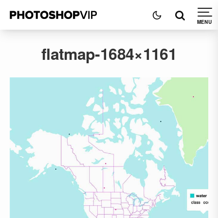
flatmap-1684×1161