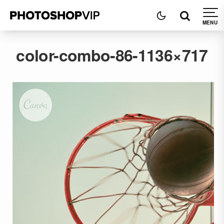
color-combo-86-1136×717