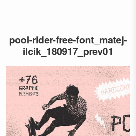
pool-rider-free-font_matej-
ilcik_180917_prev01