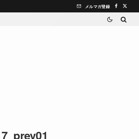
メルマガ登録
17_prev01