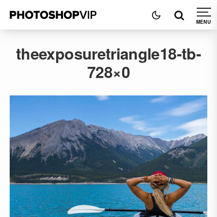
theexposuretriangle18-tb-
728×0