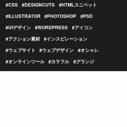
CSS
DESIGNCUTS
HTMLスニペット
ILLUSTRATOR
PHOTOSHOP
PSD
UIデザイン
WORDPRESS
アイコン
アクション素材
インスピレーション
ウェブサイト
ウェブデザイン
オシャレ
オンラインツール
カラフル
グランジ
サンセリフ
チュートリアル
テキストエフェクト
テクスチャ
テクニック
テンプレート
デザインの種
デザインエフェクト
トレンド
パターン
ビンテージ
フォント
フラットデザイン
フリーフォント
ブラシ