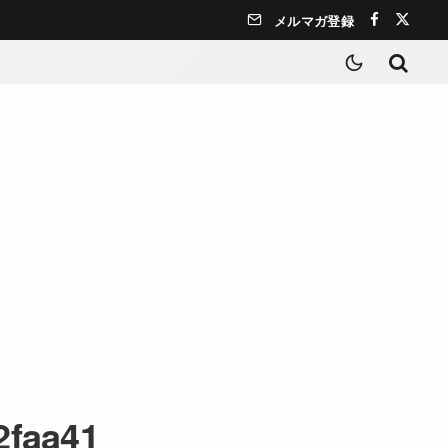
メルマガ登録
2faa41