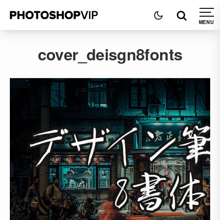
cover_deisgn8fonts