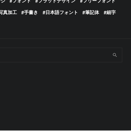
ージ
フォント
フラットデザイン
フリーフォント
写真加工
手書き
日本語フォント
筆記体
細字