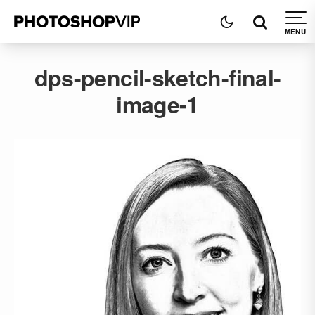
dps-pencil-sketch-final-
image-1