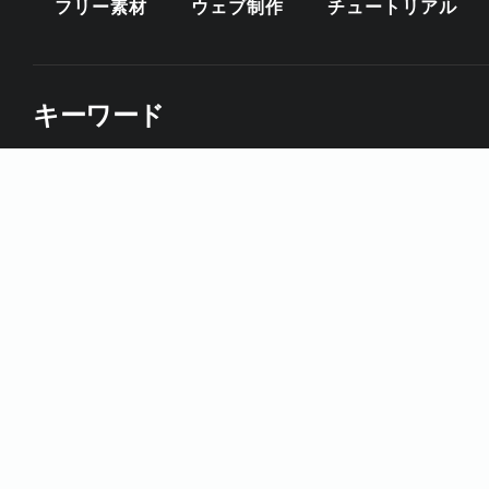
フリー素材
ウェブ制作
チュートリアル
キーワード
CSS
DESIGNCUTS
HTMLスニペット
ILLUST
インスピレーション
ウェブサイト
ウェブデザイン
テクスチャ
テクニック
テンプレート
デザイン
ブラシ
ブラシフォント
プレミアム
ベクター
配色