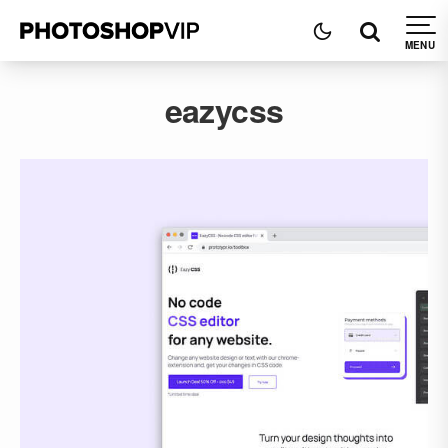
eazycss