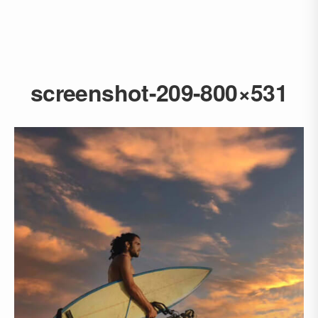
screenshot-209-800×531