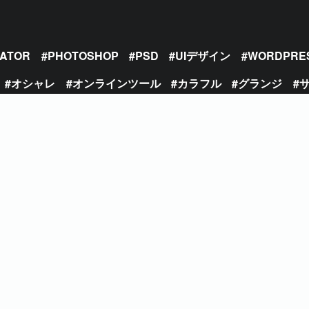
RATOR
PHOTOSHOP
PSD
UIデザイン
WORDPRE
オシャレ
オンラインツール
カラフル
グランジ
の種
デザインエフェクト
トレンド
パターン
ビンテ
モックアップ
ライティングエフェクト
レトロ
ロゴ