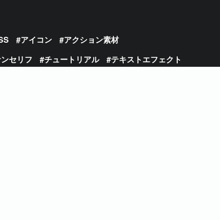
SS
アイコン
アクション素材
サンセリフ
チュートリアル
テキストエフェクト
ージ
フォント
フラットデザイン
フリーフォント
写真加工
手書き
日本語フォント
筆記体
細字