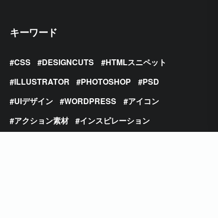
キーワード
CSS
DESIGNCUTS
HTMLスニペット
ILLUSTRATOR
PHOTOSHOP
PSD
UIデザイン
WORDPRESS
アイコン
アクション素材
インスピレーション
ウェブサイト
ウェブデザイン
オシャレ
オンラインツール
カラフル
グランジ
サンセリフ
チュートリアル
テキストエフェクト
テクスチャ
テクニック
テンプレート
デザインの種
デザインエフェクト
トレンド