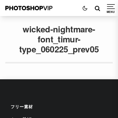
wicked-nightmare-
font_timur-
type_060225_prev05
フリー素材