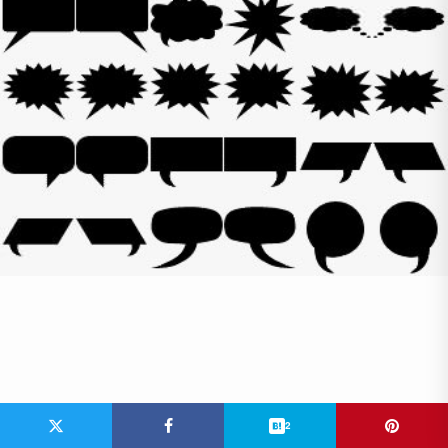
Arror Symbols Icon
2