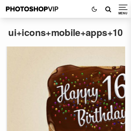
ui+icons+mobile+apps+10