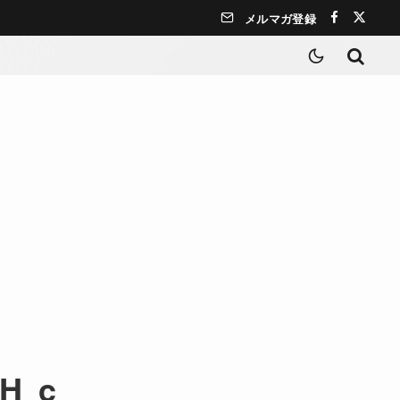
メルマガ登録
oH_c