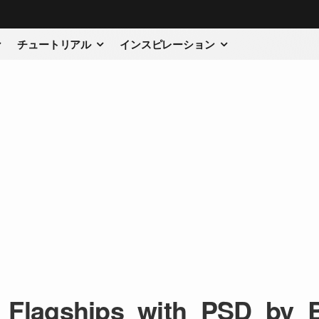
チュートリアル
インスピレーション
_Flagships_with_PSD_by_