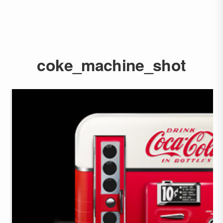
coke_machine_shot