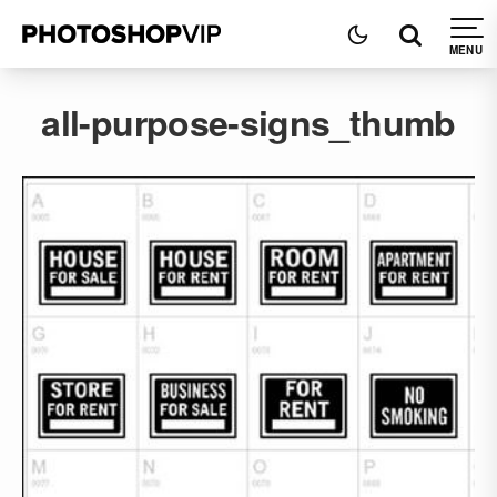
all-purpose-signs_thumb