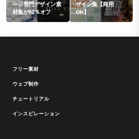
ージ専門デザイン素
ザイン集【商用
材集が92％オフ
OK】
フリー素材
ウェブ制作
チュートリアル
インスピレーション