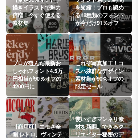
描きイラストで魅力
を短縮！プロも認め
倍増！今すぐ使える
る18種類のフォント
素材集
が今だけ91％オフ
プロが選んだ最新お
これぞ写真加工！コ
しゃれフォント4.5万
スパ抜群なデザイン
円相当が90％オフの
素材集が90%オフの
4200円に
限定セール
使いすぎマンネリ素
【商用可】エモさ全
材を新調。できるク
開 レトロ、ヴィンテ
リエイター秘密のデ