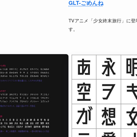
GLT-ごめんね
TVアニメ「少女終末旅行」に
す。