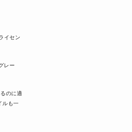
ライセン
グレー
するのに適
イルも一