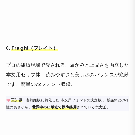
6.
Freight（フレイト）
プロの組版現場で愛される、温かみと上品さを両立した
本文用セリフ体。読みやすさと美しさのバランスが絶妙
です。驚異の72フォント収録。
豆知識
：書籍組版に特化した“本文用フォントの決定版”。紙媒体との相
性の良さから、
世界中の出版社で標準採用
されている実力派。