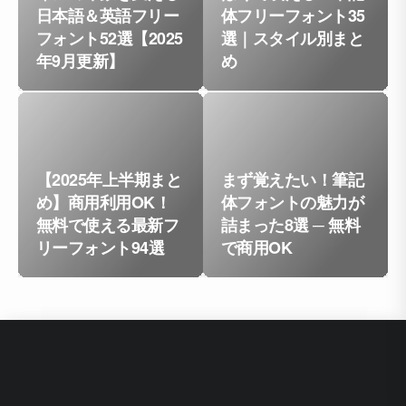
日本語＆英語フリー
体フリーフォント35
フォント52選【2025
選｜スタイル別まと
年9月更新】
め
【2025年上半期まと
まず覚えたい！筆記
め】商用利用OK！
体フォントの魅力が
無料で使える最新フ
詰まった8選 ─ 無料
リーフォント94選
で商用OK
1