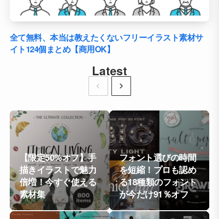
全て無料、本当は教えたくないフリーイラスト素材サ
イト124個まとめ【商用OK】
Latest
【限定50%オフ】手
フォント選びの時間
描きイラストで魅力
を短縮！プロも認め
倍増！今すぐ使える
る18種類のフォント
素材集
が今だけ91％オフ