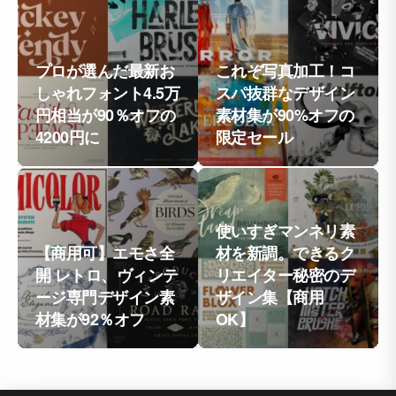
プロが選んだ最新お
これぞ写真加工！コ
しゃれフォント4.5万
スパ抜群なデザイン
円相当が90％オフの
素材集が90%オフの
4200円に
限定セール
使いすぎマンネリ素
【商用可】エモさ全
材を新調。できるク
開 レトロ、ヴィンテ
リエイター秘密のデ
ージ専門デザイン素
ザイン集【商用
材集が92％オフ
OK】