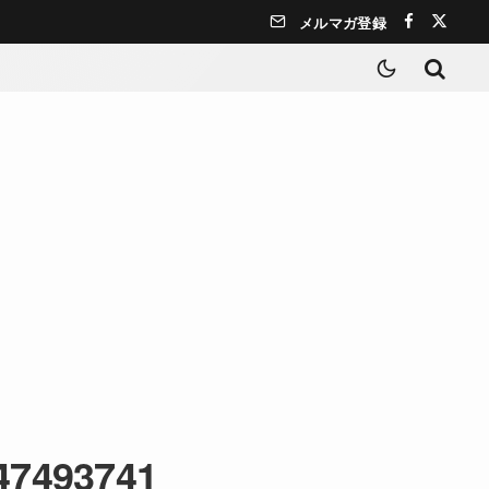
メルマガ登録
147493741