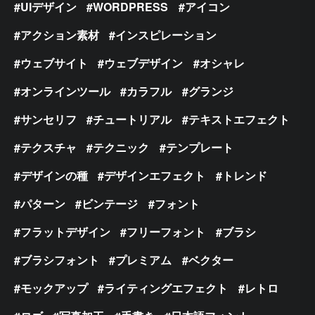
UIデザイン
WORDPRESS
アイコン
アクション素材
インスピレーション
ウェブサイト
ウェブデザイン
オシャレ
オンラインツール
カラフル
グランジ
サンセリフ
チュートリアル
テキストエフェクト
テクスチャ
テクニック
テンプレート
デザインの種
デザインエフェクト
トレンド
パターン
ビンテージ
フォント
フラットデザイン
フリーフォント
ブラシ
ブラシフォント
プレミアム
ベクター
モックアップ
ライティングエフェクト
レトロ