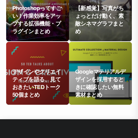
Photoshopってすご
【新感覚】写真がち
い！作業効率をアッ
ょっとだけ動く、素
プする拡張機能・プ
敵シネマグラフまと
ラグインまとめ
め
デザインやクリエイ
Googleマテリアルデ
ティブを語る、見て
ザインを採用すると
おきたいTEDトーク
きに確認したい無料
50個まとめ
素材まとめ