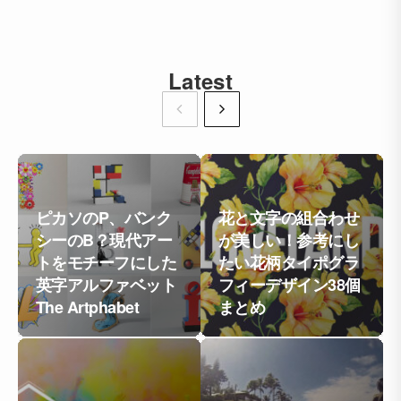
Latest
ピカソのP、バンク
花と文字の組合わせ
シーのB？現代アー
が美しい！参考にし
トをモチーフにした
たい花柄タイポグラ
英字アルファベット
フィーデザイン38個
The Artphabet
まとめ