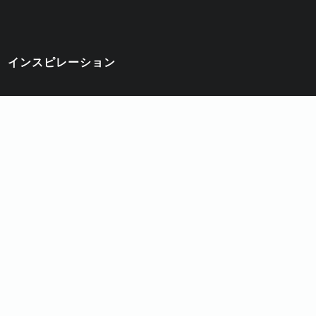
インスピレーション
RATOR
PHOTOSHOP
PSD
UIデザイン
WORDPRE
オシャレ
オンラインツール
カラフル
グランジ
の種
デザインエフェクト
トレンド
パターン
ビンテ
モックアップ
ライティングエフェクト
レトロ
ロゴ