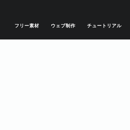
フリー素材
ウェブ制作
チュートリアル
キーワード
CSS
DESIGNCUTS
HTMLスニペット
ILLUST
インスピレーション
ウェブサイト
ウェブデザイン
テクスチャ
テクニック
テンプレート
デザイン
ブラシ
ブラシフォント
プレミアム
ベクター
配色