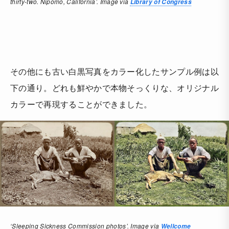
thirty-two. Nipomo, California’. Image via
Library of Congress
その他にも古い白黒写真をカラー化したサンプル例は以
下の通り。どれも鮮やかで本物そっくりな、オリジナル
カラーで再現することができました。
‘Sleeping Sickness Commission photos’. Image via
Wellcome