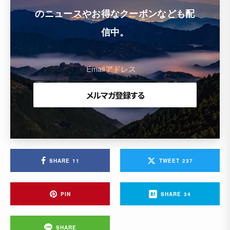
のニュースやお得なクーポンなども配
信中。
SHARE
11
TWEET
237
PIN
SHARE
34
SHARE