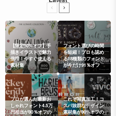
【限定50%オフ】手
フォント選びの時間
描きイラストで魅力
を短縮！プロも認め
倍増！今すぐ使える
る18種類のフォント
素材集
が今だけ91％オフ
プロが選んだ最新お
これぞ写真加工！コ
しゃれフォント4.5万
スパ抜群なデザイン
円相当が90％オフの
素材集が90%オフの