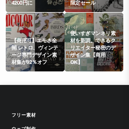
4200円に
限定セール
使いすぎマンネリ素
【商用可】エモさ全
材を新調。できるク
開 レトロ、ヴィンテ
リエイター秘密のデ
ージ専門デザイン素
ザイン集【商用
材集が92％オフ
OK】
フリー素材
ウェブ制作