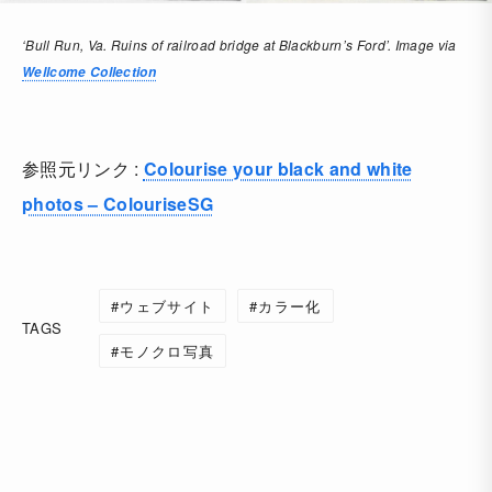
‘Bull Run, Va. Ruins of railroad bridge at Blackburn’s Ford’. Image via
Wellcome Collection
参照元リンク :
Colourise your black and white
photos – ColouriseSG
ウェブサイト
カラー化
TAGS
モノクロ写真