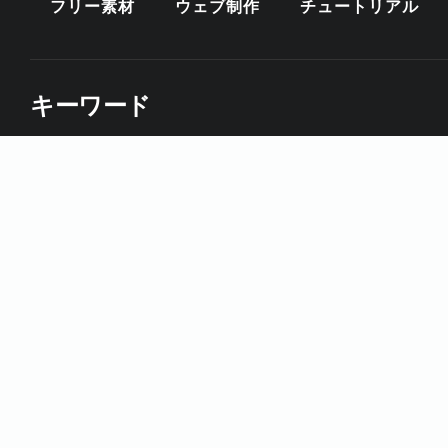
フリー素材
ウェブ制作
チュートリアル
キーワード
CSS
DESIGNCUTS
HTMLスニペット
ILLUST
インスピレーション
ウェブサイト
ウェブデザイン
テクスチャ
テクニック
テンプレート
デザイン
ブラシ
ブラシフォント
プレミアム
ベクター
配色